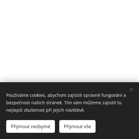
Používáme cookies, abychom zajistili správné fungování a
bezpečnost našich stránek. Tím vám můžeme zajistit tu
nejlepší zkušenost při jejich návštěvě.
© 2018
Zahrady-lucie Kurdějov 254 69301
Přijmout nezbytné
Přijmout vše
Vytvořeno službou
Webnode
Cookies